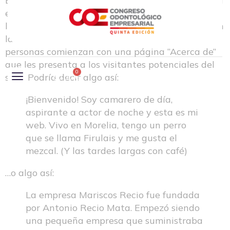
Esta es una página de ejemplo. Es diferente a una
entrada del blog porque permanecerá en un solo
lugar y aparecerá en la navegación de su sitio (en
la mayoría de los temas). La mayoría de las
personas comienzan con una página “Acerca de”
que les presenta a los visitantes potenciales del
0
sitio. Podría decir algo así:
$
0.00
¡Bienvenido! Soy camarero de día,
aspirante a actor de noche y esta es mi
web. Vivo en Morelia, tengo un perro
que se llama Firulais y me gusta el
mezcal. (Y las tardes largas con café)
…o algo así:
La empresa Mariscos Recio fue fundada
por Antonio Recio Mata. Empezó siendo
una pequeña empresa que suministraba