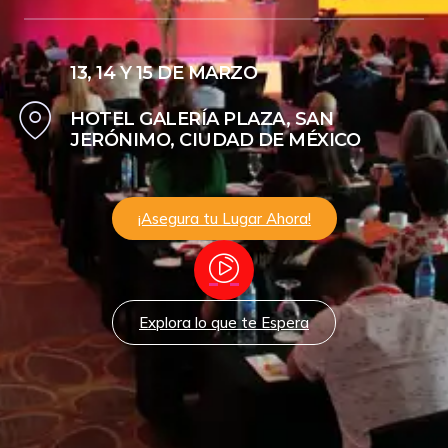
13, 14 Y 15 DE MARZO
HOTEL GALERÍA PLAZA, SAN
JERÓNIMO, CIUDAD DE MÉXICO​
¡Asegura tu Lugar Ahora!
Explora lo que te Espera