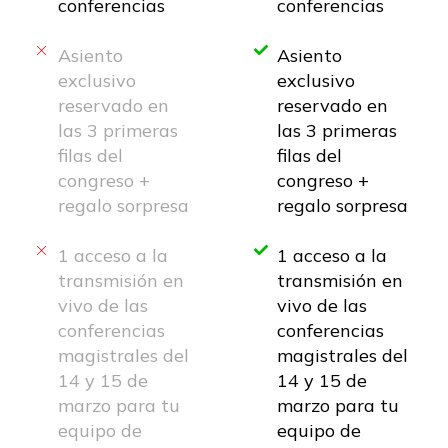
conferencias
conferencias
Asiento
Asiento
exclusivo
exclusivo
reservado en
reservado en
las 3 primeras
las 3 primeras
filas del
filas del
congreso +
congreso +
regalo sorpresa
regalo sorpresa
1 acceso a la
1 acceso a la
transmisión en
transmisión en
vivo de las
vivo de las
conferencias
conferencias
magistrales del
magistrales del
14 y 15 de
14 y 15 de
marzo para tu
marzo para tu
equipo de
equipo de