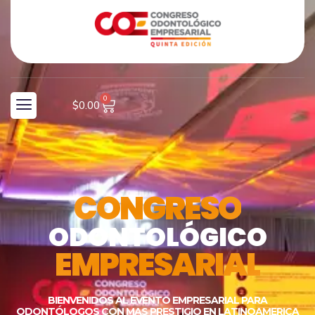
0
$
0.00
CONGRESO
ODONTOLÓGICO
EMPRESARIAL
BIENVENIDOS AL EVENTO EMPRESARIAL PARA
ODONTÓLOGOS CON MAS PRESTIGIO EN LATINOAMERICA