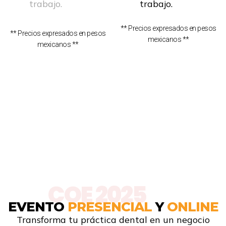
trabajo.
trabajo.
** Precios expresados en pesos
** Precios expresados en pesos
mexicanos **
mexicanos **
COE 2025
EVENTO
PRESENCIAL
Y
ONLINE
Transforma tu
práctica
d
ental en un
n
egocio